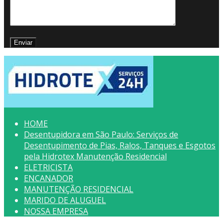
HOME
Desentupidora em São Paulo: Serviços de
Desentupimento de Pias, Ralos, Tanques e Esgotos
pela Hidrotex Manutenção Residencial
ELETRICISTA
ENCANADOR
MANUTENÇÃO RESIDENCIAL
MARIDO DE ALUGUEL
NOSSA EMPRESA