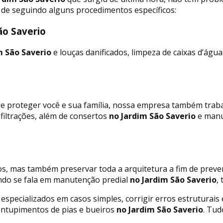
 de seguindo alguns procedimentos específicos:
ão Saverio
m São Saverio
e louças danificados, limpeza de caixas d’água
m de proteger você e sua família, nossa empresa também tra
iltrações, além de consertos
no Jardim São Saverio
e manut
, mas também preservar toda a arquitetura a fim de preven
ndo se fala em manutenção predial
no Jardim São Saverio
,
especializados em casos simples, corrigir erros estruturais
entupimentos de pias e bueiros
no Jardim São Saverio
. Tud