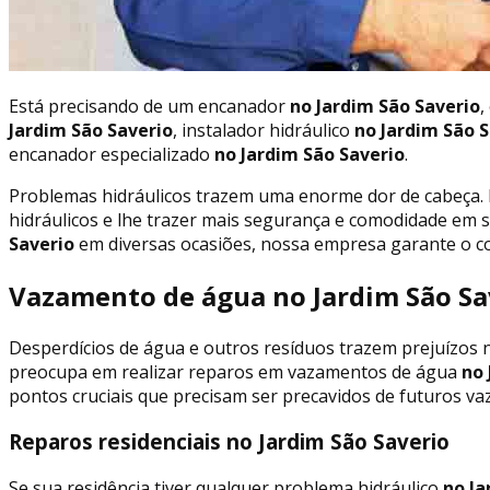
Está precisando de um encanador
no Jardim São Saverio
,
Jardim São Saverio
, instalador hidráulico
no Jardim São S
encanador especializado
no Jardim São Saverio
.
Problemas hidráulicos trazem uma enorme dor de cabeça. 
hidráulicos e lhe trazer mais segurança e comodidade em s
Saverio
em diversas ocasiões, nossa empresa garante o c
Vazamento de água no Jardim São Sa
Desperdícios de água e outros resíduos trazem prejuízos n
preocupa em realizar reparos em vazamentos de água
no 
pontos cruciais que precisam ser precavidos de futuros v
Reparos residenciais no Jardim São Saverio
Se sua residência tiver qualquer problema hidráulico
no Ja