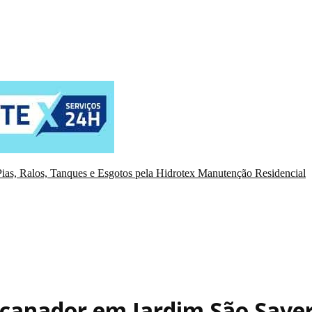
ias, Ralos, Tanques e Esgotos pela Hidrotex Manutenção Residencial
canador em Jardim São Save