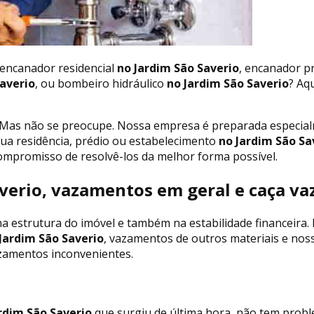
 encanador residencial
no Jardim São Saverio
, encanador pr
averio
, ou bombeiro hidráulico
no Jardim São Saverio
? Aq
Mas não se preocupe. Nossa empresa é preparada especialm
ua residência, prédio ou estabelecimento
no Jardim São Sa
ompromisso de resolvê-los da melhor forma possível.
verio, vazamentos em geral e caça va
a estrutura do imóvel e também na estabilidade financeira.
Jardim São Saverio
, vazamentos de outros materiais e nos
azamentos inconvenientes.
rdim São Saverio
que surgiu de última hora, não tem probl