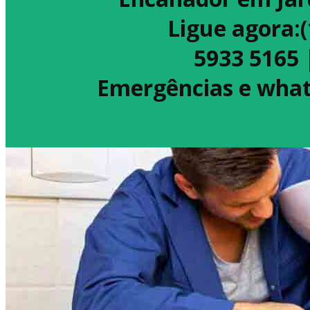
Ligue agora:
5933 5165 
Emergências e what