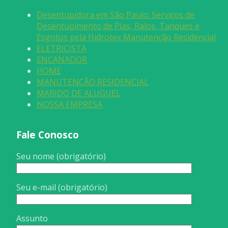
Desentupidora em São Paulo: Serviços de
Desentupimento de Pias, Ralos, Tanques e
Esgotos pela Hidrotex Manutenção Residencial
ELETRICISTA
ENCANADOR
HOME
MANUTENÇÃO RESIDENCIAL
MARIDO DE ALUGUEL
NOSSA EMPRESA
Fale Conosco
Seu nome (obrigatório)
Seu e-mail (obrigatório)
Assunto