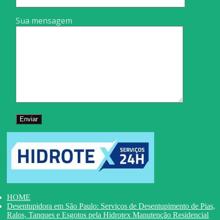
Sua mensagem
HOME
Desentupidora em São Paulo: Serviços de Desentupimento de Pias,
Ralos, Tanques e Esgotos pela Hidrotex Manutenção Residencial