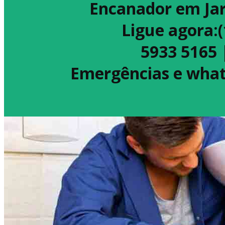
Encanador em Ja
Ligue agora:
5933 5165 
Emergências e what