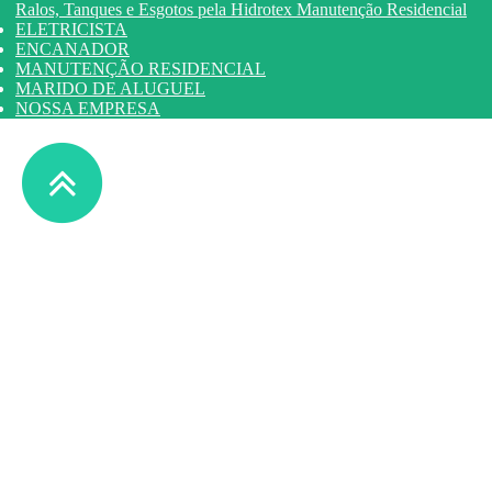
Ralos, Tanques e Esgotos pela Hidrotex Manutenção Residencial
ELETRICISTA
ENCANADOR
MANUTENÇÃO RESIDENCIAL
MARIDO DE ALUGUEL
NOSSA EMPRESA