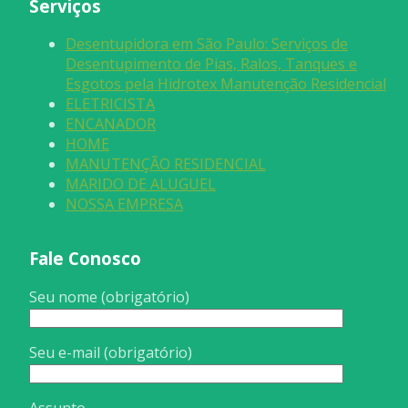
Serviços
Desentupidora em São Paulo: Serviços de
Desentupimento de Pias, Ralos, Tanques e
Esgotos pela Hidrotex Manutenção Residencial
ELETRICISTA
ENCANADOR
HOME
MANUTENÇÃO RESIDENCIAL
MARIDO DE ALUGUEL
NOSSA EMPRESA
Fale Conosco
Seu nome (obrigatório)
Seu e-mail (obrigatório)
Assunto