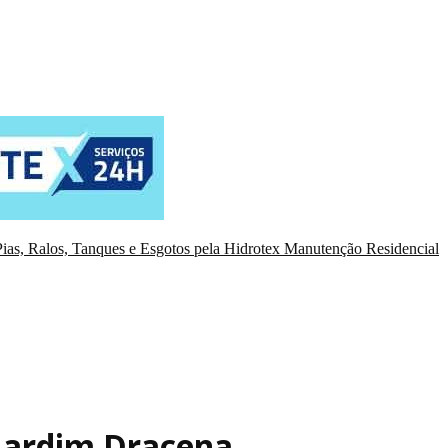
ias, Ralos, Tanques e Esgotos pela Hidrotex Manutenção Residencial
Jardim Dracena