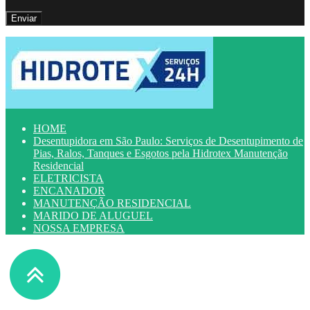
HOME
Desentupidora em São Paulo: Serviços de Desentupimento de
Pias, Ralos, Tanques e Esgotos pela Hidrotex Manutenção
Residencial
ELETRICISTA
ENCANADOR
MANUTENÇÃO RESIDENCIAL
MARIDO DE ALUGUEL
NOSSA EMPRESA