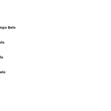
mpo Belo
elo
lo
elo