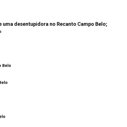
de uma desentupidora no Recanto Campo Belo;
o
 Belo
Belo
elo