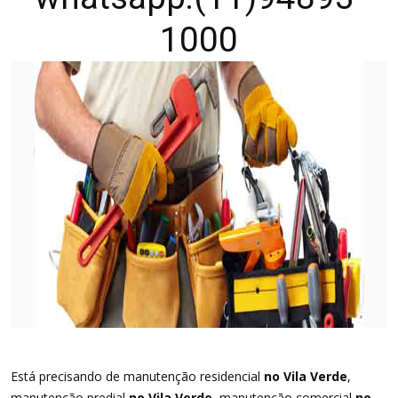
1000
Está precisando de manutenção residencial
no Vila Verde
,
manutenção predial
no Vila Verde
, manutenção comercial
no