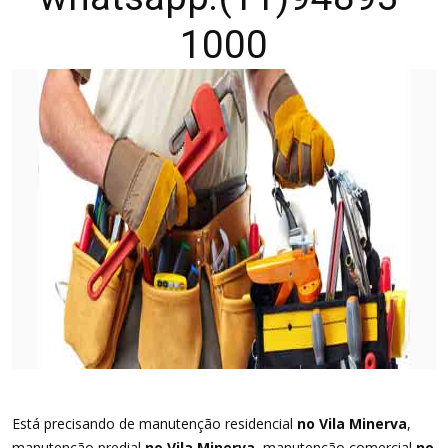
1000
Está precisando de manutenção residencial
no Vila Minerva
,
manutenção predial
no Vila Minerva
, manutenção comercial
no