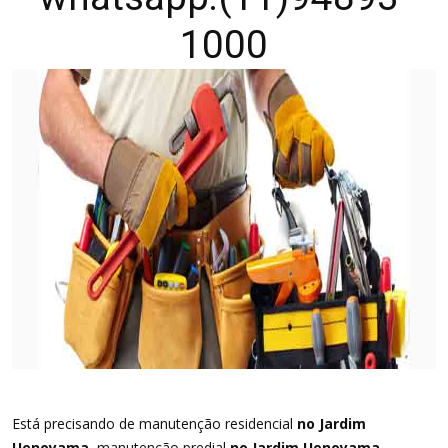
1000
Está precisando de manutenção residencial
no Jardim
Uenoyama
, manutenção predial
no Jardim Uenoyama
,