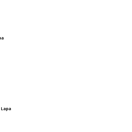
pa
a Lapa