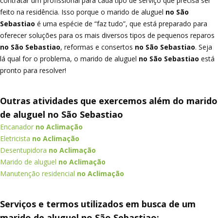
contratar um profissional para cada tipo de serviço que precisa ser
feito na residência. Isso porque o marido de aluguel
no São
Sebastiao
é uma espécie de “faz tudo”, que está preparado para
oferecer soluções para os mais diversos tipos de pequenos reparos
no São Sebastiao
, reformas e consertos
no São Sebastiao
. Seja
lá qual for o problema, o marido de aluguel
no São Sebastiao
está
pronto para resolver!
Outras atividades que exercemos além do marido
de aluguel no São Sebastiao
Encanador
no Aclimação
Eletricista
no Aclimação
Desentupidora
no Aclimação
Marido de aluguel
no Aclimação
Manutenção residencial
no Aclimação
Serviços e termos utilizados em busca de um
marido de aluguel no São Sebastiao;