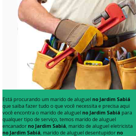
Está procurando um marido de aluguel
no Jardim Sabiá
que saiba fazer tudo o que você necessita e precisa aqui
você encontra o marido de aluguel
no Jardim Sabiá
para
qualquer tipo de serviço, temos marido de aluguel
encanador
no Jardim Sabiá
, marido de aluguel eletricista
no Jardim Sabiá
, marido de aluguel desentupidor
no