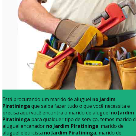
Está procurando um marido de aluguel
no Jardim
Piratininga
que saiba fazer tudo o que você necessita e
precisa aqui você encontra o marido de aluguel
no Jardim
Piratininga
para qualquer tipo de serviço, temos marido 
aluguel encanador
no Jardim Piratininga
, marido de
aluguel eletricista
no Jardim Piratininga
, marido de