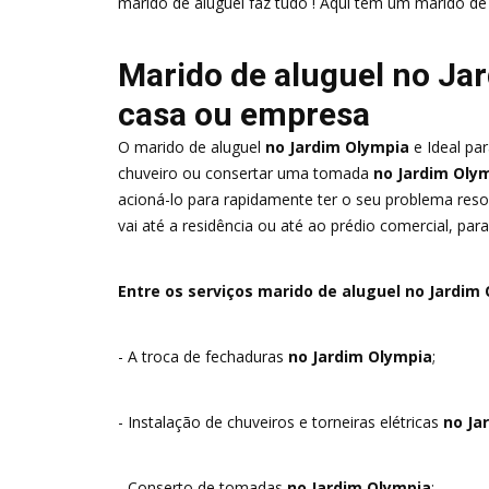
marido de aluguel faz tudo ! Aqui tem um marido de
Marido de aluguel no Ja
casa ou empresa
O marido de aluguel
no Jardim Olympia
e Ideal pa
chuveiro ou consertar uma tomada
no Jardim Oly
acioná-lo para rapidamente ter o seu problema resol
vai até a residência ou até ao prédio comercial, par
Entre os serviços marido de aluguel no Jardim 
- A troca de fechaduras
no Jardim Olympia
;
- Instalação de chuveiros e torneiras elétricas
no Ja
- Conserto de tomadas
no Jardim Olympia
;