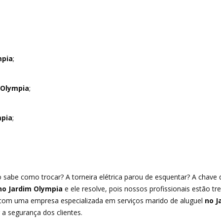
mpia
;
 Olympia
;
mpia
;
 sabe como trocar? A torneira elétrica parou de esquentar? A chave
o Jardim Olympia
e ele resolve, pois nossos profissionais estão tr
 com uma empresa especializada em serviços marido de aluguel
no J
 a segurança dos clientes.