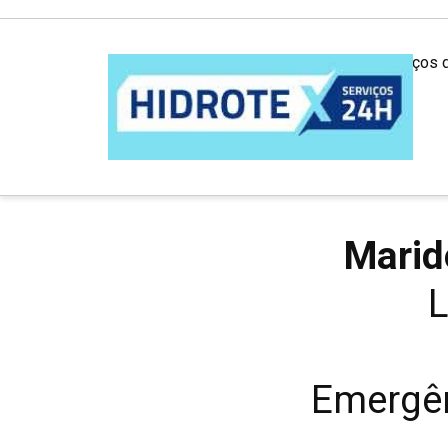
Desentupidora em São Paulo: Serviços 
Marid
L
Emergên