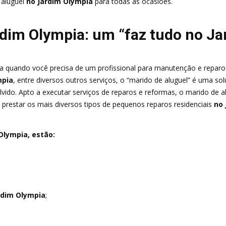
 aluguel
no Jardim Olympia
para todas as ocasiões.
rdim Olympia: um “faz tudo no Ja
ra quando você precisa de um profissional para manutenção e reparos
mpia
, entre diversos outros serviços, o “marido de aluguel” é uma s
vido. Apto a executar serviços de reparos e reformas, o marido de a
a prestar os mais diversos tipos de pequenos reparos residenciais
no 
Olympia, estão:
rdim Olympia
;