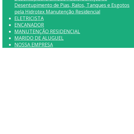
Desentupimento de Pias, Ralos, Tanques e Esgotos
pela Hidrotex Manutenção Residencial
ELETRICISTA
ENCANADOR
MANUTENÇÃO RESIDENCIAL
MARIDO DE ALUGUEL
NOSSA EMPRESA