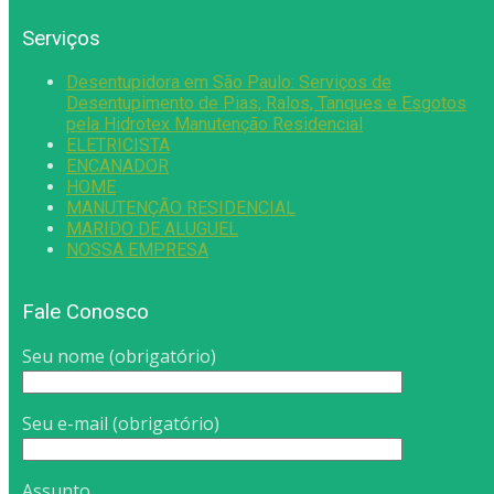
Serviços
Desentupidora em São Paulo: Serviços de
Desentupimento de Pias, Ralos, Tanques e Esgotos
pela Hidrotex Manutenção Residencial
ELETRICISTA
ENCANADOR
HOME
MANUTENÇÃO RESIDENCIAL
MARIDO DE ALUGUEL
NOSSA EMPRESA
Fale Conosco
Seu nome (obrigatório)
Seu e-mail (obrigatório)
Assunto