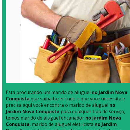
Está procurando um marido de aluguel
no Jardim Nova
Conquista
que saiba fazer tudo o que você necessita e
precisa aqui você encontra o marido de aluguel
no
Jardim Nova Conquista
para qualquer tipo de serviço,
temos marido de aluguel encanador
no Jardim Nova
Conquista
, marido de aluguel eletricista
no Jardim