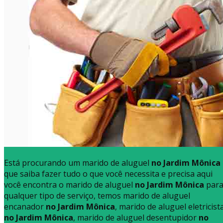
Está procurando um marido de aluguel
no Jardim Mônica
que saiba fazer tudo o que você necessita e precisa aqui
você encontra o marido de aluguel
no Jardim Mônica
par
qualquer tipo de serviço, temos marido de aluguel
encanador
no Jardim Mônica
, marido de aluguel eletricist
no Jardim Mônica
, marido de aluguel desentupidor
no