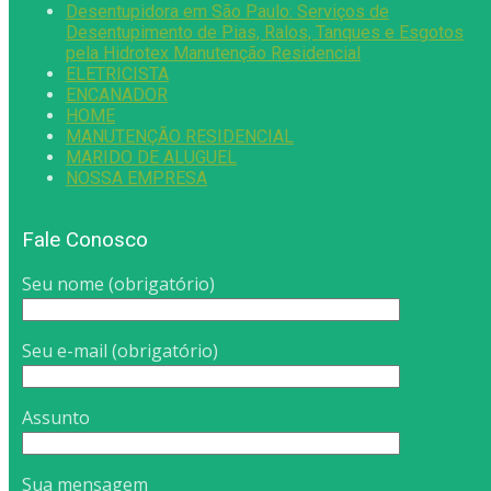
Desentupidora em São Paulo: Serviços de
Desentupimento de Pias, Ralos, Tanques e Esgotos
pela Hidrotex Manutenção Residencial
ELETRICISTA
ENCANADOR
HOME
MANUTENÇÃO RESIDENCIAL
MARIDO DE ALUGUEL
NOSSA EMPRESA
Fale Conosco
Seu nome (obrigatório)
Seu e-mail (obrigatório)
Assunto
Sua mensagem