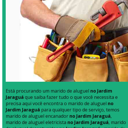
Está procurando um marido de aluguel
no Jardim
Jaraguá
que saiba fazer tudo o que você necessita e
precisa aqui você encontra o marido de aluguel
no
Jardim Jaraguá
para qualquer tipo de serviço, temos
marido de aluguel encanador
no Jardim Jaraguá
,
marido de aluguel eletricista
no Jardim Jaraguá
, marido