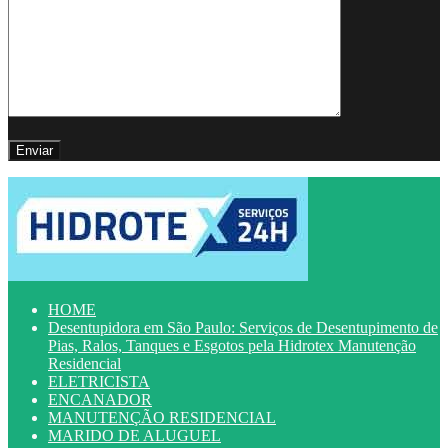
HOME
Desentupidora em São Paulo: Serviços de Desentupimento de
Pias, Ralos, Tanques e Esgotos pela Hidrotex Manutenção
Residencial
ELETRICISTA
ENCANADOR
MANUTENÇÃO RESIDENCIAL
MARIDO DE ALUGUEL