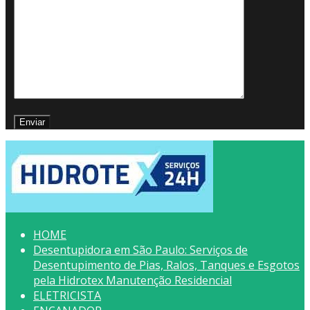
HOME
Desentupidora em São Paulo: Serviços de
Desentupimento de Pias, Ralos, Tanques e Esgotos
pela Hidrotex Manutenção Residencial
ELETRICISTA