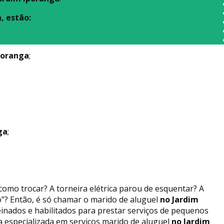
, estão:
poranga
;
ga
;
omo trocar? A torneira elétrica parou de esquentar? A
”? Então, é só chamar o marido de aluguel
no Jardim
reinados e habilitados para prestar serviços de pequenos
 especializada em serviços marido de aluguel
no Jardim