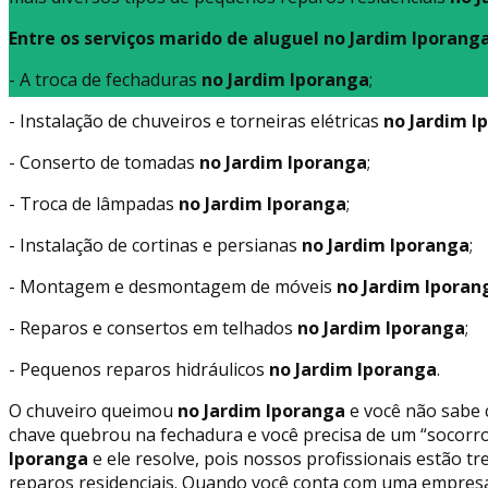
Entre os serviços marido de aluguel no Jardim Iporanga
- A troca de fechaduras
no Jardim Iporanga
;
- Instalação de chuveiros e torneiras elétricas
no Jardim I
- Conserto de tomadas
no Jardim Iporanga
;
- Troca de lâmpadas
no Jardim Iporanga
;
- Instalação de cortinas e persianas
no Jardim Iporanga
;
- Montagem e desmontagem de móveis
no Jardim Iporan
- Reparos e consertos em telhados
no Jardim Iporanga
;
- Pequenos reparos hidráulicos
no Jardim Iporanga
.
O chuveiro queimou
no Jardim Iporanga
e você não sabe c
chave quebrou na fechadura e você precisa de um “socorro
Iporanga
e ele resolve, pois nossos profissionais estão t
reparos residenciais. Quando você conta com uma empresa