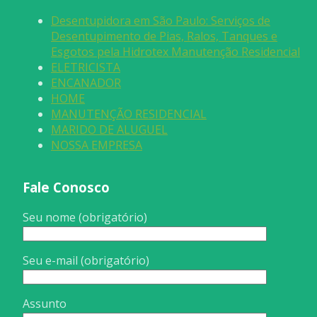
Desentupidora em São Paulo: Serviços de
Desentupimento de Pias, Ralos, Tanques e
Esgotos pela Hidrotex Manutenção Residencial
ELETRICISTA
ENCANADOR
HOME
MANUTENÇÃO RESIDENCIAL
MARIDO DE ALUGUEL
NOSSA EMPRESA
Fale Conosco
Seu nome (obrigatório)
Seu e-mail (obrigatório)
Assunto