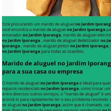
Está procurando um marido de aluguel
no Jardim Iporan
você encontra o marido de aluguel
no Jardim Iporanga
pa
encanador
no Jardim Iporanga
, marido de aluguel eletrici
no Jardim Iporanga
, marido de aluguel dedetizador
no J
Iporanga
, marido de aluguel pintor
no Jardim Iporanga
,
no Jardim Iporanga
para todas as ocasiões.
Marido de aluguel no Jardim Iporang
para a sua casa ou empresa
O marido de aluguel
no Jardim Iporanga
e Ideal para qua
reparos residenciais
no Jardim Iporanga
, como trocar um
entre diversos outros serviços, o “marido de aluguel” é u
acioná-lo para rapidamente ter o seu problema resolvido. 
de aluguel
no Jardim Iporanga
, assim que é chamado, vai 
mais diversos tipos de pequenos reparos residenciais
no J