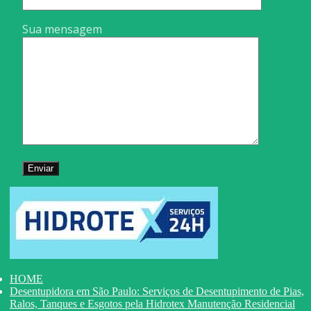
Sua mensagem
HOME
Desentupidora em São Paulo: Serviços de Desentupimento de Pias,
Ralos, Tanques e Esgotos pela Hidrotex Manutenção Residencial