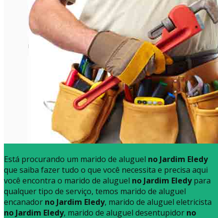
Está procurando um marido de aluguel
no Jardim Eledy
que saiba fazer tudo o que você necessita e precisa aqui
você encontra o marido de aluguel
no Jardim Eledy
para
qualquer tipo de serviço, temos marido de aluguel
encanador
no Jardim Eledy
, marido de aluguel eletricista
no Jardim Eledy
, marido de aluguel desentupidor
no