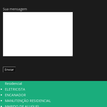
Sua mensagem
HOME
Desentupidora em São Paulo: Serviços de Desentupimento de
Pias, Ralos, Tanques e Esgotos pela Hidrotex Manutenção
Residencial
ELETRICISTA
ENCANADOR
MANUTENÇÃO RESIDENCIAL
MARIDO DE ALUGUEL