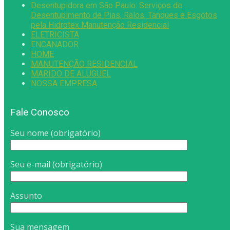
Desentupidora em São Paulo: Serviços de
Desentupimento de Pias, Ralos, Tanques e Esgotos
pela Hidrotex Manutenção Residencial
ELETRICISTA
ENCANADOR
HOME
MANUTENÇÃO RESIDENCIAL
MARIDO DE ALUGUEL
NOSSA EMPRESA
Fale Conosco
Seu nome (obrigatório)
Seu e-mail (obrigatório)
Assunto
Sua mensagem