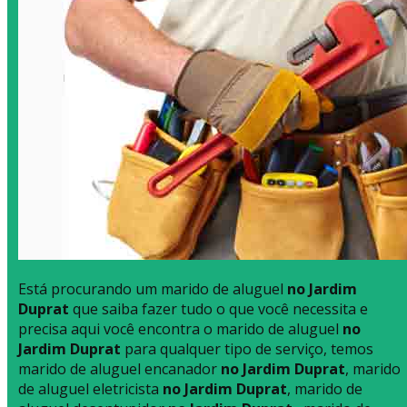
Está procurando um marido de aluguel
no Jardim
Duprat
que saiba fazer tudo o que você necessita e
precisa aqui você encontra o marido de aluguel
no
Jardim Duprat
para qualquer tipo de serviço, temos
marido de aluguel encanador
no Jardim Duprat
, marido
de aluguel eletricista
no Jardim Duprat
, marido de