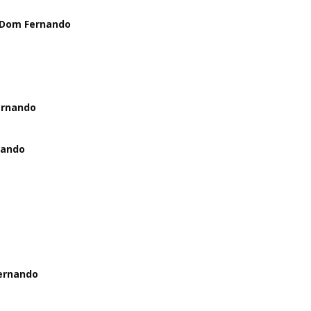
m Dom Fernando
ernando
nando
Fernando