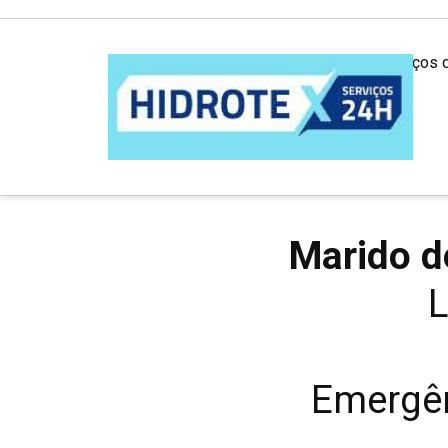
Desentupidora em São Paulo: Serviços 
Marido d
L
Emergên