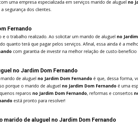
 com uma empresa especializada em serviços marido de aluguel
no J
 a segurança dos clientes.
 Dom Fernando
e o trabalho realizado. Ao solicitar um marido de aluguel
no Jardi
do quanto terá que pagar pelos serviços. Afinal, essa ainda é a me
nando
com garantia de investir na melhor relação de custo-benefíci
uguel no Jardim Dom Fernando
 marido de aluguel
no Jardim Dom Fernando
é que, dessa forma, vo
Isso porque o marido de aluguel
no Jardim Dom Fernando
é uma espé
equenos reparos
no Jardim Dom Fernando
, reformas e consertos
no
nando
está pronto para resolver!
do marido de aluguel no Jardim Dom Fernando