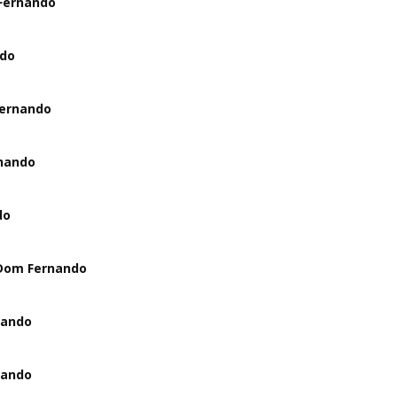
 Fernando
ndo
Fernando
rnando
do
 Dom Fernando
nando
nando