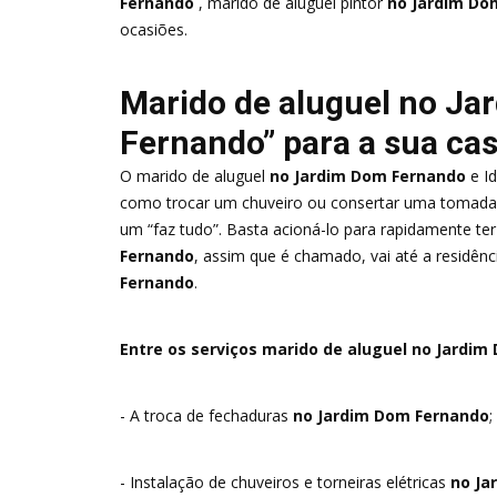
Fernando
, marido de aluguel pintor
no Jardim Do
ocasiões.
Marido de aluguel no J
Fernando” para a sua ca
O marido de aluguel
no Jardim Dom Fernando
e Id
como trocar um chuveiro ou consertar uma tomada
um “faz tudo”. Basta acioná-lo para rapidamente ter
Fernando
, assim que é chamado, vai até a residênc
Fernando
.
Entre os serviços marido de aluguel no Jardim
- A troca de fechaduras
no Jardim Dom Fernando
;
- Instalação de chuveiros e torneiras elétricas
no Ja