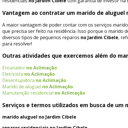
residenciais
no Jardim Cibele
com garantia de investir na 
Vantagem ao contratar um marido de aluguel n
A maior vantagem de poder contar com os serviços marido
que precisa ser feito na residência. Isso porque o marido d
diversos tipos de pequenos reparos
no Jardim Cibele
, re
para resolver!
Outras atividades que exercemos além do mari
Encanador
no Aclimação
Eletricista
no Aclimação
Desentupidora
no Aclimação
Marido de aluguel
no Aclimação
Manutenção residencial
no Aclimação
Serviços e termos utilizados em busca de um m
marido aluguel no Jardim Cibele
reparos residenciais no Jardim Cibele