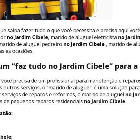
ue saiba fazer tudo o que você necessita e precisa aqui voc
dor
no Jardim Cibele
, marido de aluguel eletricista
no Jardi
 marido de aluguel pedreiro
no Jardim Cibele
, marido de al
s as ocasiões.
um “faz tudo no Jardim Cibele” para 
 você precisa de um profissional para manutenção e reparos
os outros serviços, o “marido de aluguel” é uma solução par
 serviços de reparos e reformas, o marido de aluguel
no Jar
os de pequenos reparos residenciais
no Jardim Cibele
.
stão:
ibele
;