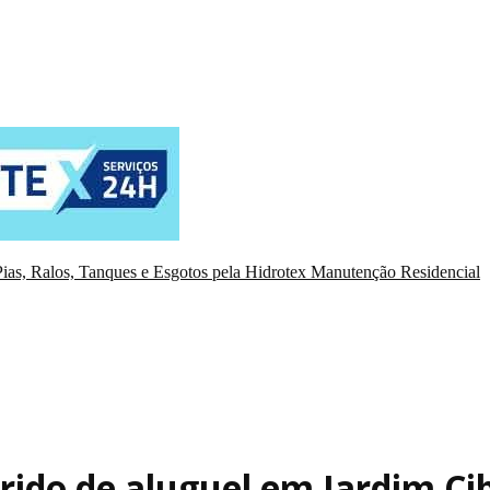
ias, Ralos, Tanques e Esgotos pela Hidrotex Manutenção Residencial
ido de aluguel em Jardim Ci