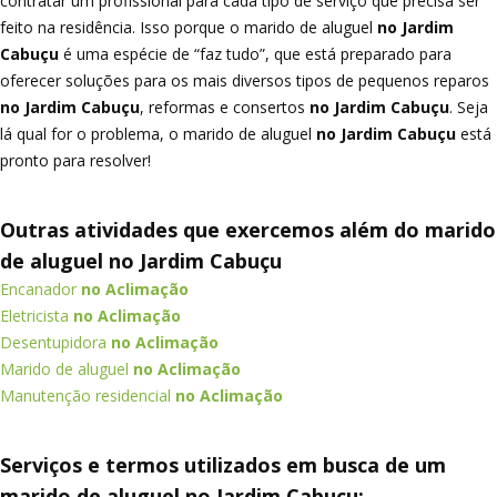
contratar um profissional para cada tipo de serviço que precisa ser
feito na residência. Isso porque o marido de aluguel
no Jardim
Cabuçu
é uma espécie de “faz tudo”, que está preparado para
oferecer soluções para os mais diversos tipos de pequenos reparos
no Jardim Cabuçu
, reformas e consertos
no Jardim Cabuçu
. Seja
lá qual for o problema, o marido de aluguel
no Jardim Cabuçu
está
pronto para resolver!
Outras atividades que exercemos além do marido
de aluguel no Jardim Cabuçu
Encanador
no Aclimação
Eletricista
no Aclimação
Desentupidora
no Aclimação
Marido de aluguel
no Aclimação
Manutenção residencial
no Aclimação
Serviços e termos utilizados em busca de um
marido de aluguel no Jardim Cabuçu;