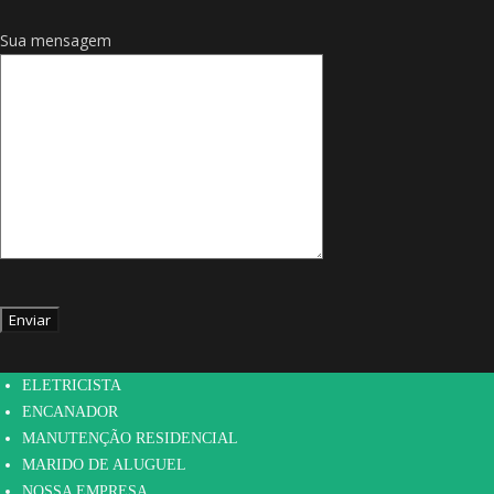
Sua mensagem
HOME
Desentupidora em São Paulo: Serviços de Desentupimento de Pias, Ralos,
Tanques e Esgotos pela Hidrotex Manutenção Residencial
ELETRICISTA
ENCANADOR
MANUTENÇÃO RESIDENCIAL
MARIDO DE ALUGUEL
NOSSA EMPRESA