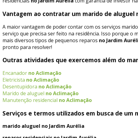
residenciais
no Jardim Aurélia
com garantia de investir na
Vantagem ao contratar um marido de aluguel n
A maior vantagem de poder contar com os serviços marido
serviço que precisa ser feito na residência. Isso porque o 
mais diversos tipos de pequenos reparos
no Jardim Aurél
pronto para resolver!
Outras atividades que exercemos além do mari
Encanador
no Aclimação
Eletricista
no Aclimação
Desentupidora
no Aclimação
Marido de aluguel
no Aclimação
Manutenção residencial
no Aclimação
Serviços e termos utilizados em busca de um m
marido aluguel no Jardim Aurélia
reparos residenciais no Jardim Aurélia