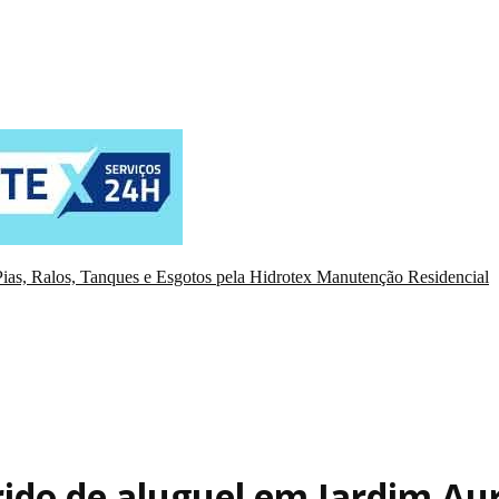
ias, Ralos, Tanques e Esgotos pela Hidrotex Manutenção Residencial
ido de aluguel em Jardim Aur