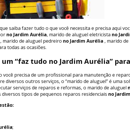
que saiba fazer tudo o que você necessita e precisa aqui vo
dor
no Jardim Aurélia
, marido de aluguel eletricista
no Jard
a
, marido de aluguel pedreiro
no Jardim Aurélia
, marido de 
ra todas as ocasiões.
 um “faz tudo no Jardim Aurélia” par
o você precisa de um profissional para manutenção e reparo
tre diversos outros serviços, o “marido de aluguel” é uma s
cutar serviços de reparos e reformas, o marido de aluguel
n
s diversos tipos de pequenos reparos residenciais
no Jardim
estão:
urélia
;