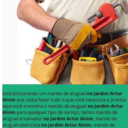
Está procurando um marido de aluguel
no Jardim Artur
Alvim
que saiba fazer tudo o que você necessita e precisa
aqui você encontra o marido de aluguel
no Jardim Artur
Alvim
para qualquer tipo de serviço, temos marido de
aluguel encanador
no Jardim Artur Alvim
, marido de
aluguel eletricista
no Jardim Artur Alvim
, marido de