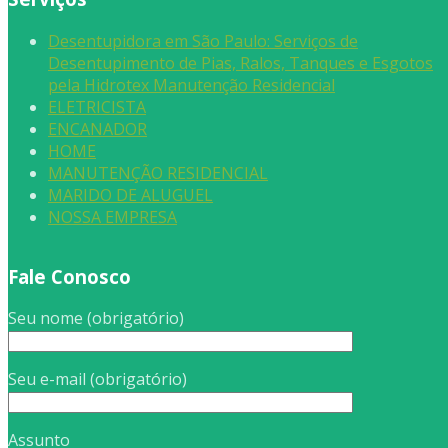
Desentupidora em São Paulo: Serviços de
Desentupimento de Pias, Ralos, Tanques e Esgotos
pela Hidrotex Manutenção Residencial
ELETRICISTA
ENCANADOR
HOME
MANUTENÇÃO RESIDENCIAL
MARIDO DE ALUGUEL
NOSSA EMPRESA
Fale Conosco
Seu nome (obrigatório)
Seu e-mail (obrigatório)
Assunto