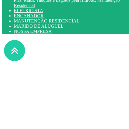
Pias, Ralos, Tanques e Esgotos pela Hidrotex Manutenção
Residencial
ELETRICISTA
ENCANADOR
MANUTENÇÃO RESIDENCIAL
MARIDO DE ALUGUEL
NOSSA EMPRESA