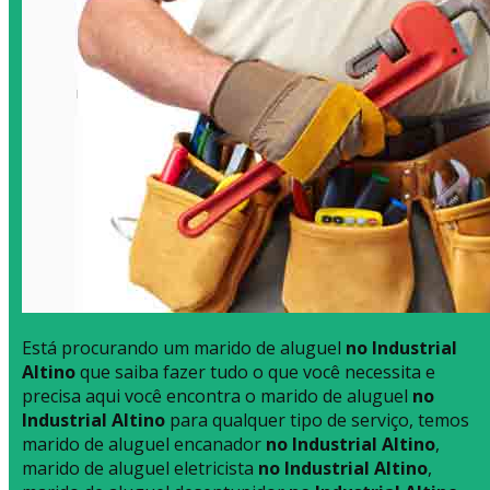
Está procurando um marido de aluguel
no Industrial
Altino
que saiba fazer tudo o que você necessita e
precisa aqui você encontra o marido de aluguel
no
Industrial Altino
para qualquer tipo de serviço, temos
marido de aluguel encanador
no Industrial Altino
,
marido de aluguel eletricista
no Industrial Altino
,