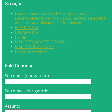
Serviços
Desentupidora em São Paulo: Serviços de
Desentupimento de Pias, Ralos, Tanques e Esgotos
pela Hidrotex Manutenção Residencial
ELETRICISTA
ENCANADOR
HOME
MANUTENÇÃO RESIDENCIAL
MARIDO DE ALUGUEL
NOSSA EMPRESA
Fale Conosco
Seu nome (obrigatório)
Seu e-mail (obrigatório)
Assunto