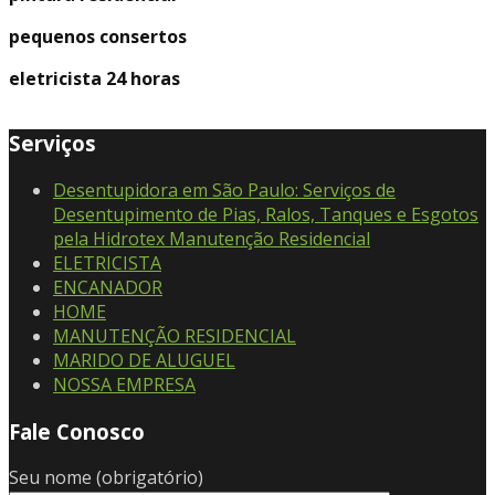
pequenos consertos
eletricista 24 horas
Serviços
Desentupidora em São Paulo: Serviços de
Desentupimento de Pias, Ralos, Tanques e Esgotos
pela Hidrotex Manutenção Residencial
ELETRICISTA
ENCANADOR
HOME
MANUTENÇÃO RESIDENCIAL
MARIDO DE ALUGUEL
NOSSA EMPRESA
Fale Conosco
Seu nome (obrigatório)