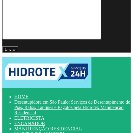
HOME
Desentupidora em São Paulo: Serviços de Desentupimento de
Pias, Ralos, Tanques e Esgotos pela Hidrotex Manutenção
Residencial
ELETRICISTA
ENCANADOR
MANUTENÇÃO RESIDENCIAL