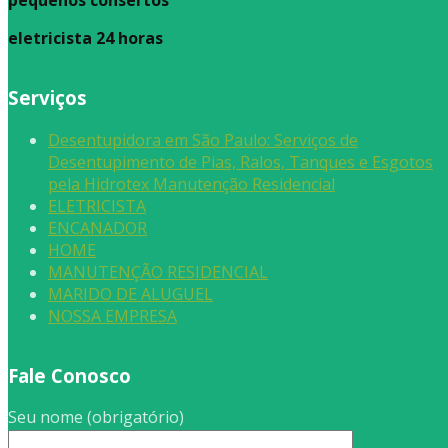
pequenos consertos
eletricista 24 horas
Serviços
Desentupidora em São Paulo: Serviços de
Desentupimento de Pias, Ralos, Tanques e Esgotos
pela Hidrotex Manutenção Residencial
ELETRICISTA
ENCANADOR
HOME
MANUTENÇÃO RESIDENCIAL
MARIDO DE ALUGUEL
NOSSA EMPRESA
Fale Conosco
Seu nome (obrigatório)