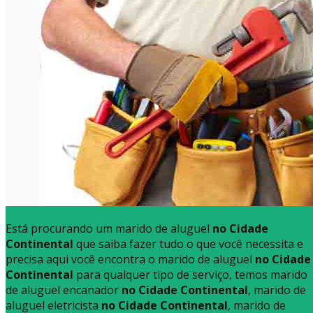
Está procurando um marido de aluguel
no Cidade
Continental
que saiba fazer tudo o que você necessita e
precisa aqui você encontra o marido de aluguel
no Cidade
Continental
para qualquer tipo de serviço, temos marido
de aluguel encanador
no Cidade Continental
, marido de
aluguel eletricista
no Cidade Continental
, marido de