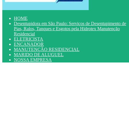
HOME
Desentupidora em São Paulo: Serviços de Desentupimento de
Pias, Ralos, Tanques e Esgotos pela Hidrotex Manutenção
Residencial
ELETRICISTA
ENCANADOR
MANUTENÇÃO RESIDENCIAL
MARIDO DE ALUGUEL
NOSSA EMPRESA