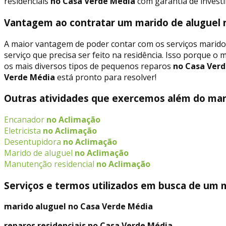
residenciais
no Casa Verde Média
com garantia de investi
Vantagem ao contratar um marido de aluguel 
A maior vantagem de poder contar com os serviços marido
serviço que precisa ser feito na residência. Isso porque o 
os mais diversos tipos de pequenos reparos
no Casa Verd
Verde Média
está pronto para resolver!
Outras atividades que exercemos além do mar
Encanador
no Aclimação
Eletricista
no Aclimação
Desentupidora
no Aclimação
Marido de aluguel
no Aclimação
Manutenção residencial
no Aclimação
Serviços e termos utilizados em busca de um 
marido aluguel no Casa Verde Média
reparos residenciais no Casa Verde Média