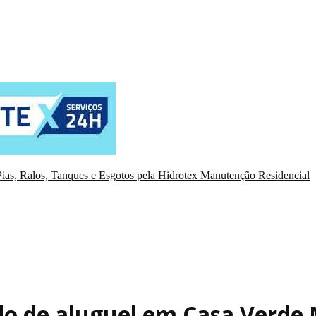
ias, Ralos, Tanques e Esgotos pela Hidrotex Manutenção Residencial
o de aluguel em Casa Verde