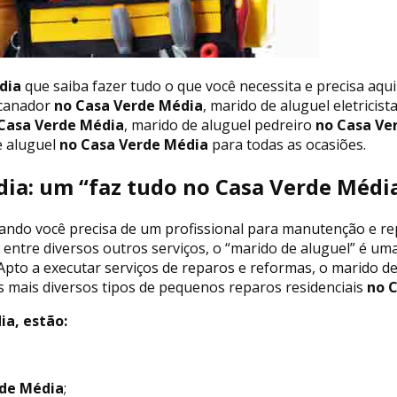
dia
que saiba fazer tudo o que você necessita e precisa aqu
ncanador
no Casa Verde Média
, marido de aluguel eletricist
Casa Verde Média
, marido de aluguel pedreiro
no Casa Ve
e aluguel
no Casa Verde Média
para todas as ocasiões.
ia: um “faz tudo no Casa Verde Média
ando você precisa de um profissional para manutenção e re
, entre diversos outros serviços, o “marido de aluguel” é u
Apto a executar serviços de reparos e reformas, o marido de
os mais diversos tipos de pequenos reparos residenciais
no C
ia, estão:
de Média
;