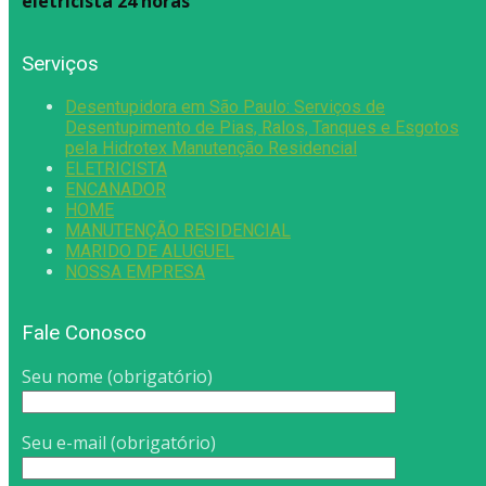
eletricista 24 horas
Serviços
Desentupidora em São Paulo: Serviços de
Desentupimento de Pias, Ralos, Tanques e Esgotos
pela Hidrotex Manutenção Residencial
ELETRICISTA
ENCANADOR
HOME
MANUTENÇÃO RESIDENCIAL
MARIDO DE ALUGUEL
NOSSA EMPRESA
Fale Conosco
Seu nome (obrigatório)
Seu e-mail (obrigatório)