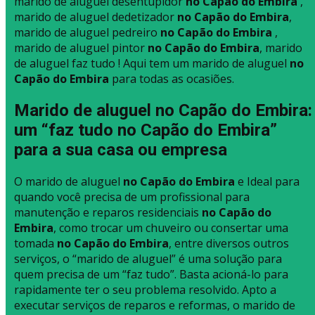
marido de aluguel desentupidor
no Capão do Embira
,
marido de aluguel dedetizador
no Capão do Embira
,
marido de aluguel pedreiro
no Capão do Embira
,
marido de aluguel pintor
no Capão do Embira
, marido
de aluguel faz tudo ! Aqui tem um marido de aluguel
no
Capão do Embira
para todas as ocasiões.
Marido de aluguel no Capão do Embira:
um “faz tudo no Capão do Embira”
para a sua casa ou empresa
O marido de aluguel
no Capão do Embira
e Ideal para
quando você precisa de um profissional para
manutenção e reparos residenciais
no Capão do
Embira
, como trocar um chuveiro ou consertar uma
tomada
no Capão do Embira
, entre diversos outros
serviços, o “marido de aluguel” é uma solução para
quem precisa de um “faz tudo”. Basta acioná-lo para
rapidamente ter o seu problema resolvido. Apto a
executar serviços de reparos e reformas, o marido de