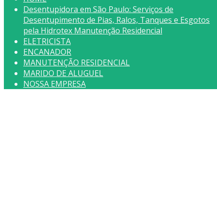
Desentupidora em São Paulo: Serviços de
Desentupimento de Pias, Ralos, Tanques e Esgotos
pela Hidrotex Manutenção Residencial
ELETRICISTA
ENCANADOR
MANUTENÇÃO RESIDENCIAL
MARIDO DE ALUGUEL
NOSSA EMPRESA