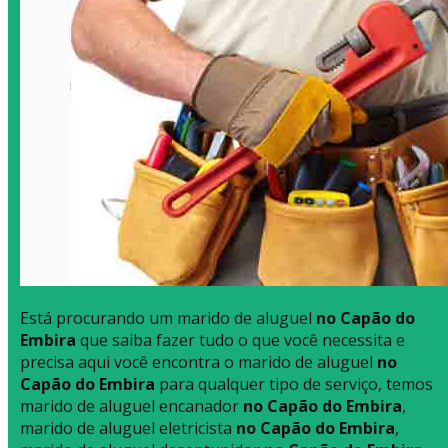
Está procurando um marido de aluguel
no Capão do
Embira
que saiba fazer tudo o que você necessita e
precisa aqui você encontra o marido de aluguel
no
Capão do Embira
para qualquer tipo de serviço, temos
marido de aluguel encanador
no Capão do Embira
,
marido de aluguel eletricista
no Capão do Embira
,