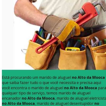
Está procurando um marido de aluguel
no Alto da Mooca
que saiba fazer tudo o que você necessita e precisa aqui
você encontra o marido de aluguel
no Alto da Mooca
par
qualquer tipo de serviço, temos marido de aluguel
encanador
no Alto da Mooca
, marido de aluguel eletricist
no Alto da Mooca
, marido de aluguel desentupidor
no