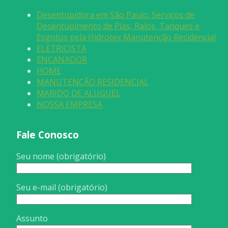
Desentupidora em São Paulo: Serviços de
Desentupimento de Pias, Ralos, Tanques e
Esgotos pela Hidrotex Manutenção Residencial
ELETRICISTA
ENCANADOR
HOME
MANUTENÇÃO RESIDENCIAL
MARIDO DE ALUGUEL
NOSSA EMPRESA
Fale Conosco
Seu nome (obrigatório)
Seu e-mail (obrigatório)
Assunto