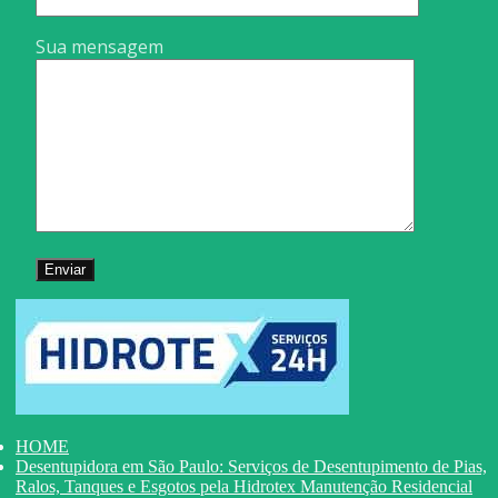
Sua mensagem
HOME
Desentupidora em São Paulo: Serviços de Desentupimento de Pias,
Ralos, Tanques e Esgotos pela Hidrotex Manutenção Residencial