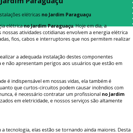
o Jardim Paraguaçu
stalações elétricas
no Jardim Paraguaçu
ia elétrica
no Jardim Paraguaçu
. Hoje em dia, a
 nossas atividades cotidianas envolvem a energia elétrica
as, fios, cabos e interruptores que nos permitem realizar
realizar a adequada instalação destes componentes
da e não apresentam perigos aos usuários que estão em
de é indispensável em nossas vidas, ela também é
uanto que curtos-circuitos podem causar incêndios com
nunca, é necessário contratar um profissional
no Jardim
zados em eletricidade, e nossos serviços são altamente
m a tecnologia, elas estão se tornando ainda maiores. Desta