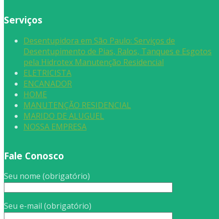
Serviços
Desentupidora em São Paulo: Serviços de
Desentupimento de Pias, Ralos, Tanques e Esgotos
pela Hidrotex Manutenção Residencial
ELETRICISTA
ENCANADOR
HOME
MANUTENÇÃO RESIDENCIAL
MARIDO DE ALUGUEL
NOSSA EMPRESA
Fale Conosco
Seu nome (obrigatório)
Seu e-mail (obrigatório)