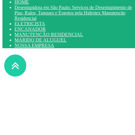
HOME
Desentupidora em São Paulo: Serviços de Desentupimento de
Pias, Ralos, Tanques e Esgotos pela Hidrotex Manutenção
Residencial
ELETRICISTA
ENCANADOR
MANUTENÇÃO RESIDENCIAL
MARIDO DE ALUGUEL
NOSSA EMPRESA