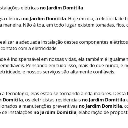
stalações elétricas
no Jardim Domitila
ia elétrica
no Jardim Domitila
. Hoje em dia, a eletricidad
ma maneira. Não à toa, em todo lugar existem tomadas, fios,
ealizar a adequada instalação destes componentes elétricos
ontato com a eletricidade.
ade é indispensável em nossas vidas, ela também é igualme
remediáveis. Pensando em tudo isso, mais do que nunca, é n
tricidade, e nossos serviços são altamente confiáveis.
m a tecnologia, elas estão se tornando ainda maiores. Desta f
m Domitila
, os eletricistas residenciais
no Jardim Domitila
e
acionados a manutenções preventivas
no Jardim Domitila
, c
o de instalações
no Jardim Domitila
; elaboração de proposta