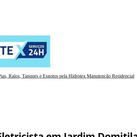
ias, Ralos, Tanques e Esgotos pela Hidrotex Manutenção Residencial
Eletricista em Jardim Domitil