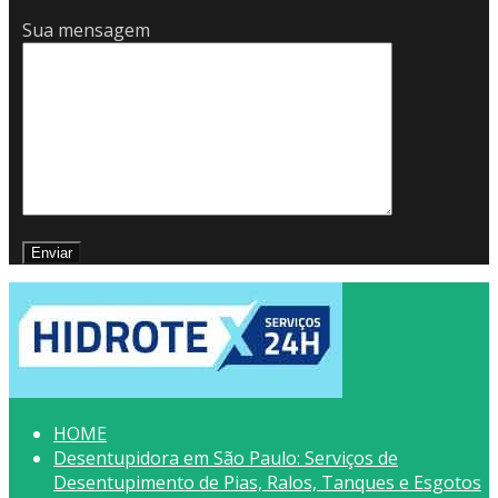
Sua mensagem
HOME
Desentupidora em São Paulo: Serviços de
Desentupimento de Pias, Ralos, Tanques e Esgotos