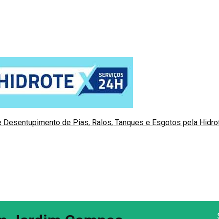
 Desentupimento de Pias, Ralos, Tanques e Esgotos pela Hidr