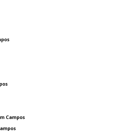
mpos
mpos
rdim Campos
 Campos