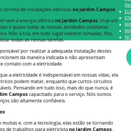
Re
o correta de instalações elétricas
no Jardim Campos
EL
EN
el sem a energia elétrica
no Jardim Campos
. Hoje em
MA
idas e quase todas as nossas atividades cotidianas
MA
ra. Não à toa, em todo lugar existem tomadas, fios,
NO
izar todas as nossas tarefas.
ponsável por realizar a adequada instalação destes
funcionem da maneira indicada e não apresentam
 contato com a eletricidade.
e a eletricidade é indispensável em nossas vidas, ela
tricos podem matar, enquanto que curtos-circuitos
veis. Pensando em tudo isso, mais do que nunca, é
rdim Campos
capacitado para o serviço. Nós somos
viços são altamente confiáveis.
pos
ão muitas e, com a tecnologia, elas estão se tornando
os de trabalhos para eletricista
no Jardim Campos
,