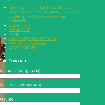
Desentupidora em São Paulo: Serviços de
Desentupimento de Pias, Ralos, Tanques e
Esgotos pela Hidrotex Manutenção
Residencial
ELETRICISTA
ENCANADOR
HOME
MANUTENÇÃO RESIDENCIAL
MARIDO DE ALUGUEL
NOSSA EMPRESA
Fale Conosco
Seu nome (obrigatório)
Seu e-mail (obrigatório)
Assunto