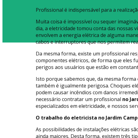
Profissional é indispensável para a realizaçã
Muita coisa é impossível ou sequer imagináv
dia, a eletricidade tomou conta das nossas v
envolvem a energia elétrica de alguma manei
cabos e interruptores que nos permitem real
Da mesma forma, existe um profissional res
componentes elétricos, de forma que eles 
perigos aos usuários que estão em constante
Isto porque sabemos que, da mesma forma qu
também é igualmente perigosa. Choques elé
podem causar incêndios com danos irremediá
necessário contratar um profissional
no Ja
especializados em eletricidade, e nossos ser
O trabalho do eletricista no Jardim Cam
As possibilidades de instalações elétricas s
ainda maiores. Desta forma, existem três tip