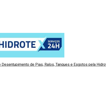
 Desentupimento de Pias, Ralos, Tanques e Esgotos pela Hidr