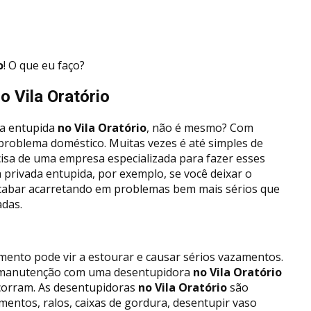
o
! O que eu faço?
o Vila Oratório
a entupida
no Vila Oratório
, não é mesmo? Com
 problema doméstico. Muitas vezes é até simples de
cisa de uma empresa especializada para fazer esses
 privada entupida, por exemplo, se você deixar o
cabar acarretando em problemas bem mais sérios que
adas.
ento pode vir a estourar e causar sérios vazamentos.
ma manutenção com uma desentupidora
no Vila Oratório
corram. As desentupidoras
no Vila Oratório
são
mentos, ralos, caixas de gordura, desentupir vaso