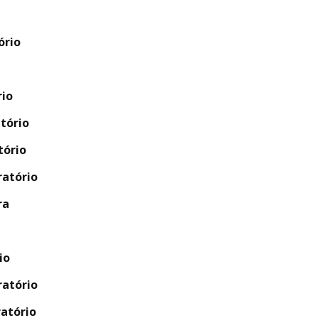
ório
rio
atório
tório
ratório
ra
io
ratório
atório