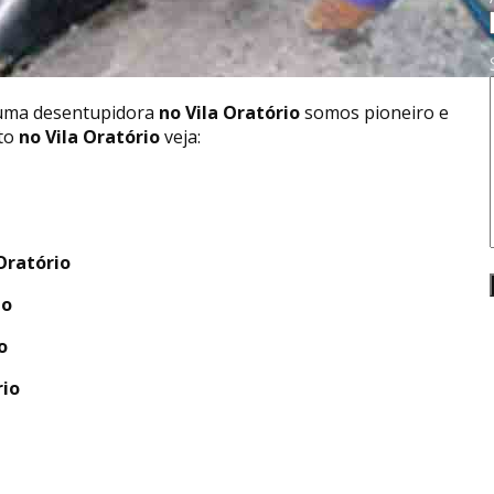
 uma desentupidora
no Vila Oratório
somos pioneiro e
to
no Vila Oratório
veja:
Oratório
io
o
rio