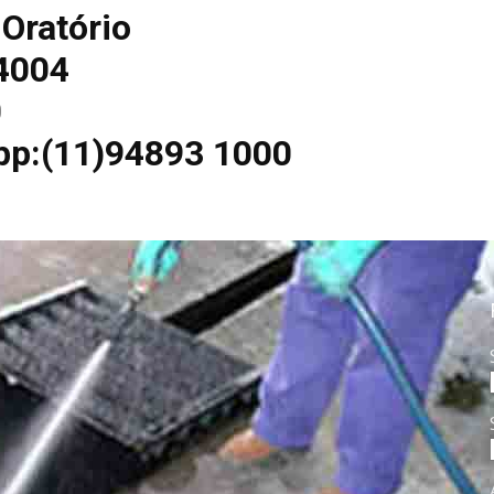
Oratório
 4004
0
pp:(11)94893 1000