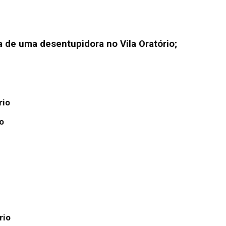
a de uma desentupidora no Vila Oratório;
rio
io
o
rio