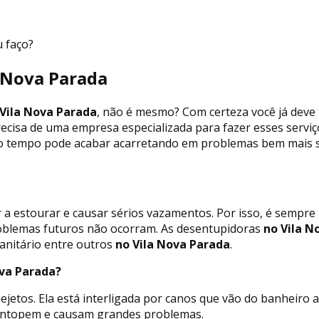
u faço?
a Nova Parada
Vila Nova Parada
, não é mesmo? Com certeza você já deve
recisa de uma empresa especializada para fazer esses servi
to tempo pode acabar acarretando em problemas bem mais sé
 a estourar e causar sérios vazamentos. Por isso, é sempr
oblemas futuros não ocorram. As desentupidoras
no Vila N
anitário entre outros
no Vila Nova Parada
.
ova Parada?
jetos. Ela está interligada por canos que vão do banheiro 
s entopem e causam grandes problemas.