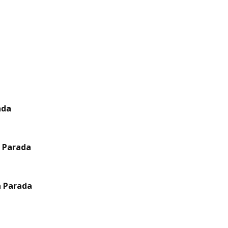
ada
a Parada
a Parada