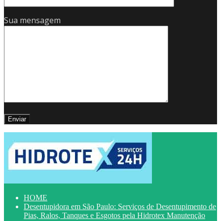
Sua mensagem
HOME
Desentupidora em São Paulo: Serviços de Desentupimento de
Pias, Ralos, Tanques e Esgotos pela Hidrotex Manutenção