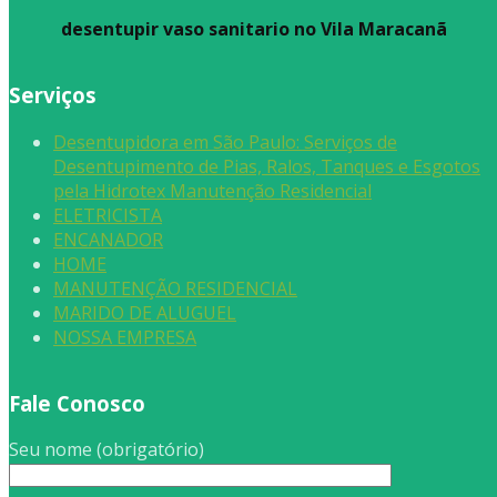
desentupir vaso sanitario no Vila Maracanã
Serviços
Desentupidora em São Paulo: Serviços de
Desentupimento de Pias, Ralos, Tanques e Esgotos
pela Hidrotex Manutenção Residencial
ELETRICISTA
ENCANADOR
HOME
MANUTENÇÃO RESIDENCIAL
MARIDO DE ALUGUEL
NOSSA EMPRESA
Fale Conosco
Seu nome (obrigatório)