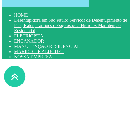
HOME
Desentupidora em São Paulo: Serviços de Desentupimento de
Pias, Ralos, Tanques e Esgotos pela Hidrotex Manutenção
Residencial
ELETRICISTA
ENCANADOR
MANUTENÇÃO RESIDENCIAL
MARIDO DE ALUGUEL
NOSSA EMPRESA