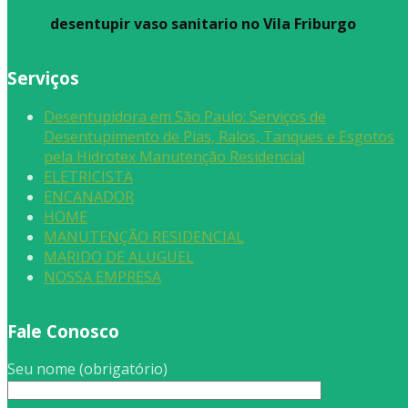
desentupir vaso sanitario no Vila Friburgo
Serviços
Desentupidora em São Paulo: Serviços de
Desentupimento de Pias, Ralos, Tanques e Esgotos
pela Hidrotex Manutenção Residencial
ELETRICISTA
ENCANADOR
HOME
MANUTENÇÃO RESIDENCIAL
MARIDO DE ALUGUEL
NOSSA EMPRESA
Fale Conosco
Seu nome (obrigatório)