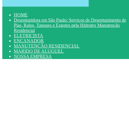
HOME
Desentupidora em São Paulo: Serviços de Desentupimento de
Pias, Ralos, Tanques e Esgotos pela Hidrotex Manutenção
Residencial
ELETRICISTA
ENCANADOR
MANUTENÇÃO RESIDENCIAL
MARIDO DE ALUGUEL
NOSSA EMPRESA