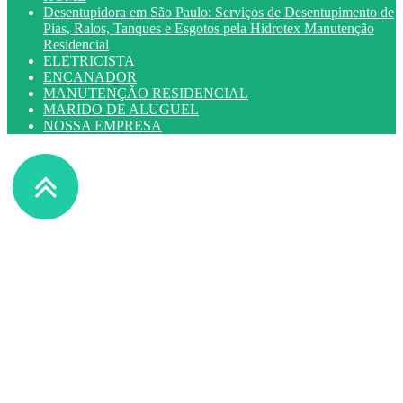
Desentupidora em São Paulo: Serviços de Desentupimento de
Pias, Ralos, Tanques e Esgotos pela Hidrotex Manutenção
Residencial
ELETRICISTA
ENCANADOR
MANUTENÇÃO RESIDENCIAL
MARIDO DE ALUGUEL
NOSSA EMPRESA