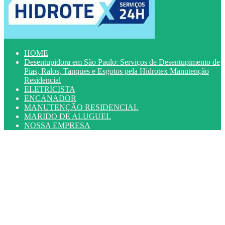
HOME
Desentupidora em São Paulo: Serviços de Desentupimento de
Pias, Ralos, Tanques e Esgotos pela Hidrotex Manutenção
Residencial
ELETRICISTA
ENCANADOR
MANUTENÇÃO RESIDENCIAL
MARIDO DE ALUGUEL
NOSSA EMPRESA