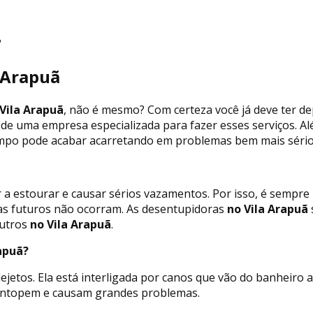
?
 Arapuã
Vila Arapuã
, não é mesmo? Com certeza você já deve ter d
 de uma empresa especializada para fazer esses serviços. A
empo pode acabar acarretando em problemas bem mais sérios 
 a estourar e causar sérios vazamentos. Por isso, é sempr
as futuros não ocorram. As desentupidoras
no Vila Arapuã
outros
no Vila Arapuã
.
apuã?
jetos. Ela está interligada por canos que vão do banheiro 
s entopem e causam grandes problemas.